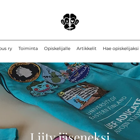
pus ry
Toiminta
Opiskelijalle
Artikkelit
Hae opiskelijaksi
Liity jäseneksi