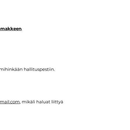
lomakkeen
.
mihinkään hallituspestiin.
mail.com
, mikäli haluat liittyä