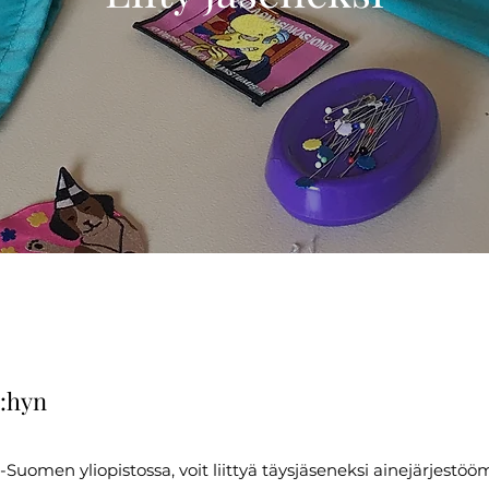
y:hyn
ä-Suomen yliopistossa, voit liittyä täysjäseneksi ainejärjestö