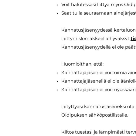
Voit halutessasi liittyä myös Oidi
Saat tulla seuraamaan ainejärj
Kannatusjäsenyydessä kertaluo
Liittymislomakkeella hyväksyt
ti
Kannatusjäsenyydellä ei ole pää
Huomioithan, että:
Kannattajajäsen ei voi toimia ain
Kannattajajäsenellä ei ole äänio
Kannattajajäsen ei voi myöskään 
Liityttyäsi kannatusjäseneksi ot
Oidipuksen sähköpostilistalle.
Kiitos tuestasi ja lämpimästi ter