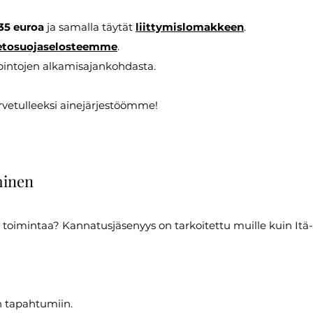
35 euroa
ja samalla täytät
liittymislomakkeen
.
etosuojaselosteemme
.
pintojen alkamisajankohdasta.
vetulleeksi ainejärjestöömme!
minen
toimintaa? Kannatusjäsenyys on tarkoitettu muille kuin Itä
n tapahtumiin.