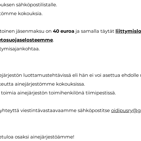
puksen sähköpostilistalle.
estömme kokouksia.
ntoinen jäsenmaksu on
40 euroa
ja samalla täytät
liittymis
etosuojaselosteemme
.
ttymisajankohtaa.
ejärjestön luottamustehtävissä eli hän ei voi asettua ehdolle 
ikeutta ainejärjestömme kokouksissa.
toimia ainejärjestön toimihenkilönä tiimipestissä.
a yhteyttä viestintävastaavaamme sähköpostitse
oidipusry@g
vetuloa osaksi ainejärjestöämme!