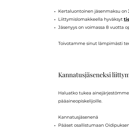
Kertaluontoinen jäsenmaksu on
Liittymislomakkeella hyväksyt
ti
Jäsenyys on voimassa 8 vuotta o
Toivotamme sinut lämpimästi ter
Kannatusjäseneksi liitty
Haluatko tukea ainejärjestömme 
pääaineopiskelijoille.
Kannatusjäsenenä
Pääset osallistumaan Oidipukse