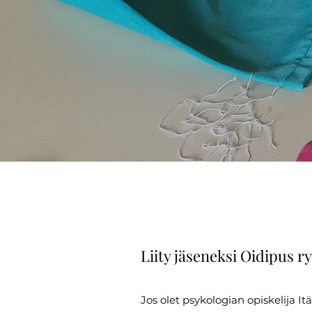
Liity jäseneksi Oidipus r
Jos olet psykologian opiskelija It