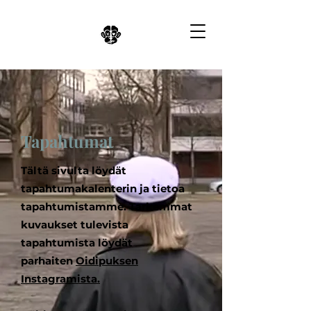
Tapahtumat
Tältä sivulta löydät
tapahtumakalenterin ja tietoa
tapahtumistamme. Tarkemmat
kuvaukset tulevista
tapahtumista löydät
parhaiten
Oidipuksen
Instagramista
.