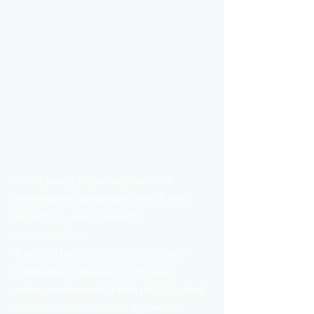
Ψ Oidipus ry järjestää jäsenilleen
kaikenlaista vapaa-ajanvietettä aina
sitseistä ja ulkoiluretkistä
seminaareihin.
Tulevista tapahtumista ilmoitetaan
Oidipuksen Telegram-ryhmässä,
instagramissa sekä täällä päivittyvässä
tapahtumakalenterissa. Pyrimme