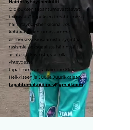
Häirintäyhdyshenkilöt
Oidipuksen tapahtumavastaavat
toimivat Oidipuksen tapahtumissa
häirintäyhdyshenkilöinä. Jos
kohtaat tapahtumassamme
esimerkiksi kiusaamista, syrjintää,
rasismia, seksuaalista häirintää tai
asiatonta käytöstä, voit olla
yhteydessä
tapahtumavastaaviimme Elina
Heikkiseen ja Juulia Juurikkalaan:
tapahtumat.oidipus@gmail.com