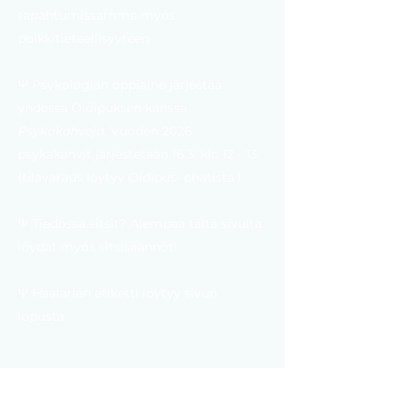
tapahtumissamme myös
poikkitieteellisyyteen.
Ψ Psykologian oppiaine järjestää
yhdessä Oidipuksen kanssa
Psykakahveja
. Vuoden 2026
psykakahvit järjestetään 16.3. klo 12 - 13.
(tilavaraus löytyy Oidipus- chatista.)
Ψ Tiedossa sitsit? Alempaa tältä sivulta
löydät myös sitsisäännöt!
Ψ Haalarien etiketti löytyy sivun
lopusta.