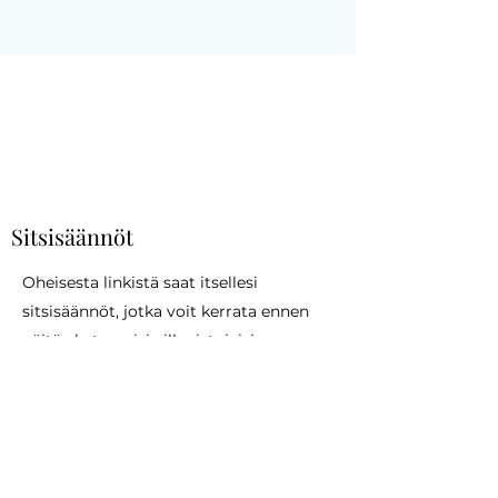
Sitsisäännöt
Oheisesta linkistä saat itsellesi
sitsisäännöt, jotka voit kerrata ennen
näitä akateemisia illanistujaisia.