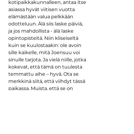
kotipaikkakunnalleen, antaa itse 
asiassa hyvät viitisen vuotta 
elämästään valua pelkkään 
odotteluun. Älä siis laske päiviä, 
ja jos mahdollista - älä laske 
opintopisteitä. Niin kliseiseltä 
kuin se kuulostaakin: ole avoin 
sille kaikelle, mitä Joensuu voi 
sinulle tarjota. Ja vielä niille, jotka 
kokevat, että tämä on tuulesta 
temmattu aihe – hyvä. Ota se 
merkkinä siitä, että viihdyt tässä 
paikassa. Muista, että se on 
arvokasta. 
- Maija