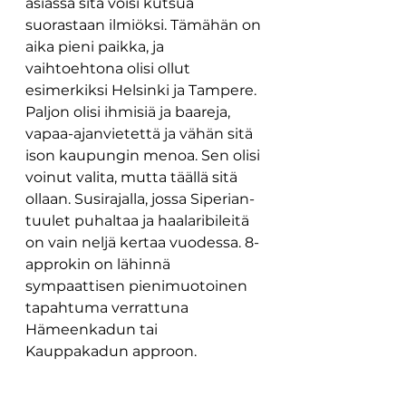
asiassa sitä voisi kutsua 
suorastaan ilmiöksi. Tämähän on 
aika pieni paikka, ja 
vaihtoehtona olisi ollut 
esimerkiksi Helsinki ja Tampere. 
Paljon olisi ihmisiä ja baareja, 
vapaa-ajanvietettä ja vähän sitä 
ison kaupungin menoa. Sen olisi 
voinut valita, mutta täällä sitä 
ollaan. Susirajalla, jossa Siperian-
tuulet puhaltaa ja haalaribileitä 
on vain neljä kertaa vuodessa. 8-
approkin on lähinnä 
sympaattisen pienimuotoinen 
tapahtuma verrattuna 
Hämeenkadun tai 
Kauppakadun approon. 