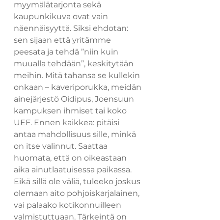
myymälätarjonta sekä 
kaupunkikuva ovat vain 
näennäisyyttä. Siksi ehdotan: 
sen sijaan että yritämme 
peesata ja tehdä ”niin kuin 
muualla tehdään”, keskitytään 
meihin. Mitä tahansa se kullekin 
onkaan – kaveriporukka, meidän 
ainejärjestö Oidipus, Joensuun 
kampuksen ihmiset tai koko 
UEF. Ennen kaikkea: pitäisi 
antaa mahdollisuus sille, minkä 
on itse valinnut. Saattaa 
huomata, että on oikeastaan 
aika ainutlaatuisessa paikassa. 
Eikä sillä ole väliä, tuleeko joskus 
olemaan aito pohjoiskarjalainen, 
vai palaako kotikonnuilleen 
valmistuttuaan. Tärkeintä on 