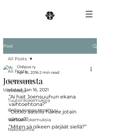
Post
All Posts
Oidipus ry
All Posts
Apr 18, 2016
2 min read
Joensuusta
Fuksivuodet
Updated:
Jan 16, 2021
Vinkkejä
”Ai hait Joensuuhun ekana 
Tuutorikokemuksia
vaihtoehtona?”
Oidipuksessa tapahtuu
”Ootko aatellu hakee jotain 
siirtoa?”
Vaihtarikokemuksia
”Miten sä oikeen pärjäät siellä?”
Näkökulmia