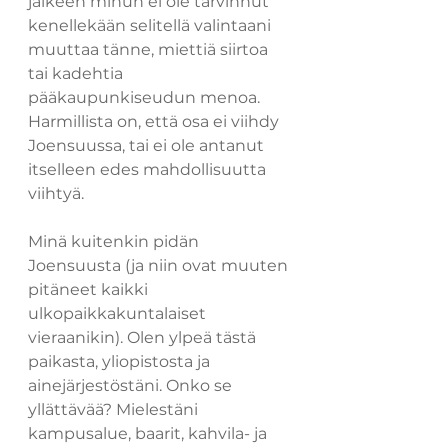
jälkeen minun ei ole tarvinnut 
kenellekään selitellä valintaani 
muuttaa tänne, miettiä siirtoa 
tai kadehtia 
pääkaupunkiseudun menoa. 
Harmillista on, että osa ei viihdy 
Joensuussa, tai ei ole antanut 
itselleen edes mahdollisuutta 
viihtyä. 
Minä kuitenkin pidän 
Joensuusta (ja niin ovat muuten 
pitäneet kaikki 
ulkopaikkakuntalaiset 
vieraanikin). Olen ylpeä tästä 
paikasta, yliopistosta ja 
ainejärjestöstäni. Onko se 
yllättävää? Mielestäni 
kampusalue, baarit, kahvila- ja 